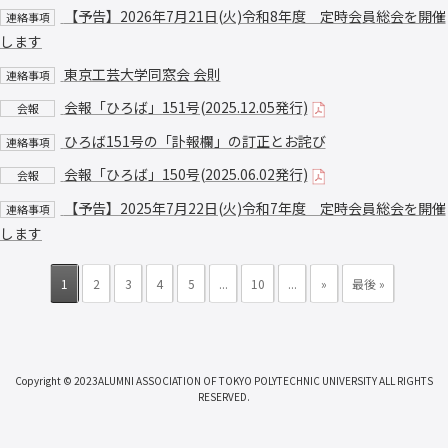
【予告】2026年7月21日(火)令和8年度 定時会員総会を開催
連絡事項
します
東京工芸大学同窓会 会則
連絡事項
会報「ひろば」151号(2025.12.05発行)
会報
ひろば151号の「訃報欄」の訂正とお詫び
連絡事項
会報「ひろば」150号(2025.06.02発行)
会報
【予告】2025年7月22日(火)令和7年度 定時会員総会を開催
連絡事項
します
1
2
3
4
5
...
10
...
»
最後 »
Copyright © 2023ALUMNI ASSOCIATION OF TOKYO POLYTECHNIC UNIVERSITY ALL RIGHTS
RESERVED.