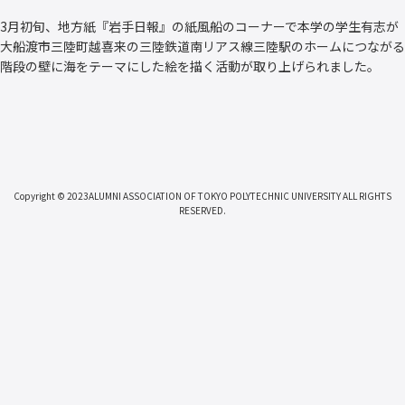
3月初旬、地方紙『岩手日報』の紙風船のコーナーで本学の学生有志が
大船渡市三陸町越喜来の三陸鉄道南リアス線三陸駅のホームにつながる
階段の壁に海をテーマにした絵を描く活動が取り上げられました。
Copyright © 2023ALUMNI ASSOCIATION OF TOKYO POLYTECHNIC UNIVERSITY ALL RIGHTS
RESERVED.