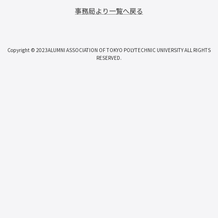
事務局より一覧へ戻る
Copyright © 2023ALUMNI ASSOCIATION OF TOKYO POLYTECHNIC UNIVERSITY ALL RIGHTS
RESERVED.