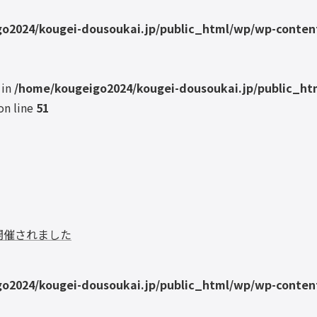
o2024/kougei-dousoukai.jp/public_html/wp/wp-content
 in
/home/kougeigo2024/kougei-dousoukai.jp/public_ht
on line
51
が開催されました
o2024/kougei-dousoukai.jp/public_html/wp/wp-content