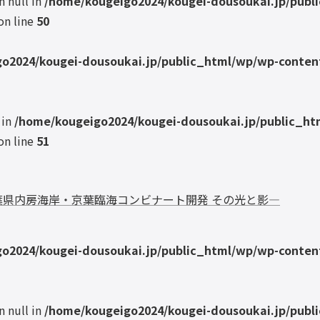
n null in
/home/kougeigo2024/kougei-dousoukai.jp/publ
on line
50
o2024/kougei-dousoukai.jp/public_html/wp/wp-content
 in
/home/kougeigo2024/kougei-dousoukai.jp/public_ht
on line
51
―千葉県内房海岸・京葉臨海コンビナート開発 その光と影―
o2024/kougei-dousoukai.jp/public_html/wp/wp-content
n null in
/home/kougeigo2024/kougei-dousoukai.jp/publ