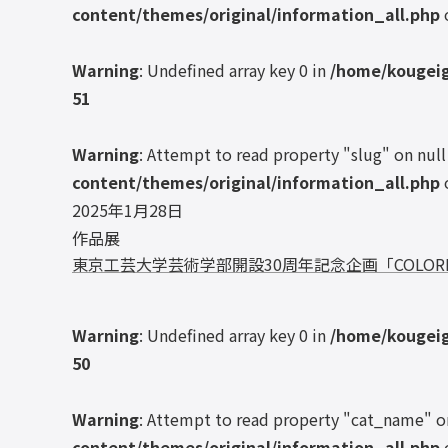
content/themes/original/information_all.php
Warning
: Undefined array key 0 in
/home/kougeig
51
Warning
: Attempt to read property "slug" on null
content/themes/original/information_all.php
2025年1月28日
作品展
東京工芸大学芸術学部開設30周年記念企画「COLORFUL
Warning
: Undefined array key 0 in
/home/kougeig
50
Warning
: Attempt to read property "cat_name" o
content/themes/original/information_all.php