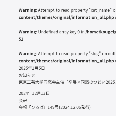
Warning
: Attempt to read property "cat_name" o
content/themes/original/information_all.php
Warning
: Undefined array key 0 in
/home/kougeig
51
Warning
: Attempt to read property "slug" on null
content/themes/original/information_all.php
2025年1月5日
お知らせ
東京工芸大学同窓会主催「卒展×同窓のつどい2025
2024年12月13日
会報
会報「ひろば」149号(2024.12.06発行)