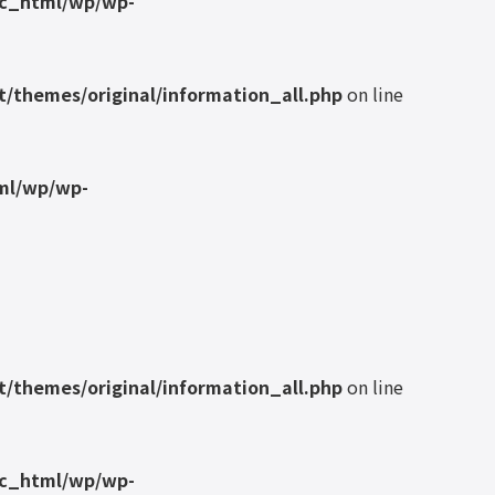
ic_html/wp/wp-
/themes/original/information_all.php
on line
ml/wp/wp-
/themes/original/information_all.php
on line
ic_html/wp/wp-