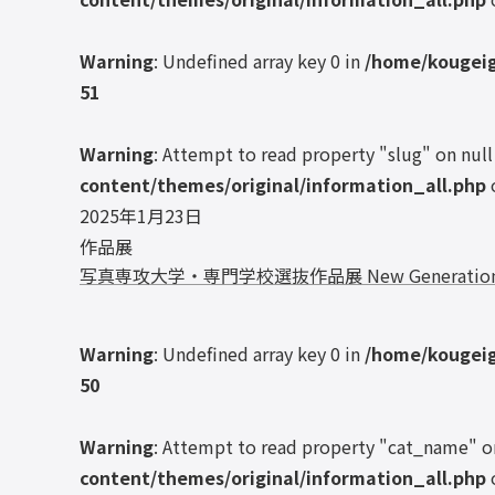
Warning
: Undefined array key 0 in
/home/kougeig
51
Warning
: Attempt to read property "slug" on null
content/themes/original/information_all.php
2025年1月23日
作品展
写真専攻大学・専門学校選抜作品展 New Generation Ph
Warning
: Undefined array key 0 in
/home/kougeig
50
Warning
: Attempt to read property "cat_name" o
content/themes/original/information_all.php