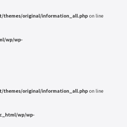
/themes/original/information_all.php
on line
ml/wp/wp-
/themes/original/information_all.php
on line
ic_html/wp/wp-