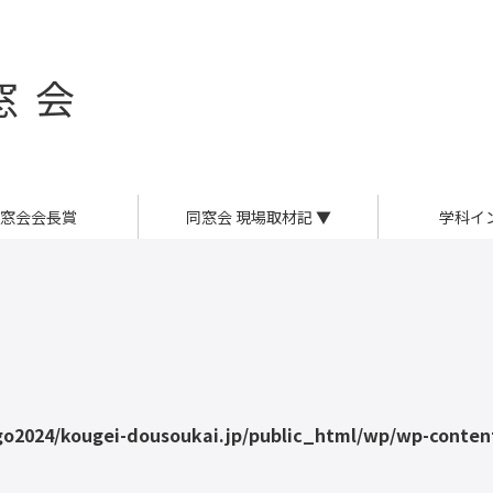
窓会
窓会会長賞
同窓会 現場取材記
▼
学科イ
o2024/kougei-dousoukai.jp/public_html/wp/wp-content