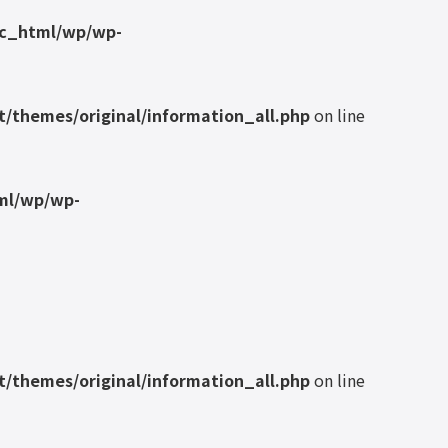
ic_html/wp/wp-
/themes/original/information_all.php
on line
ml/wp/wp-
/themes/original/information_all.php
on line