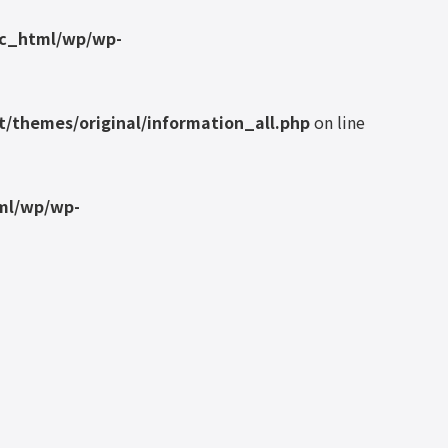
ic_html/wp/wp-
/themes/original/information_all.php
on line
ml/wp/wp-