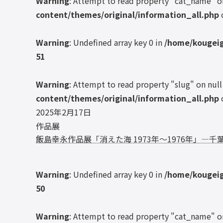
Warning
: Attempt to read property "cat_name" o
content/themes/original/information_all.php
Warning
: Undefined array key 0 in
/home/kougeig
51
Warning
: Attempt to read property "slug" on null
content/themes/original/information_all.php
2025年2月17日
作品展
飯島幸永作品展「消えた海 1973年～1976年」
Warning
: Undefined array key 0 in
/home/kougeig
50
Warning
: Attempt to read property "cat_name" o