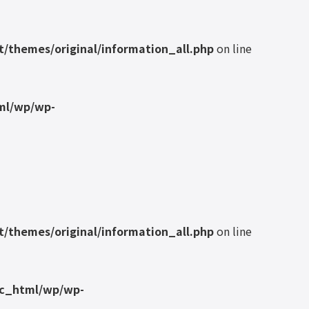
/themes/original/information_all.php
on line
ml/wp/wp-
/themes/original/information_all.php
on line
ic_html/wp/wp-