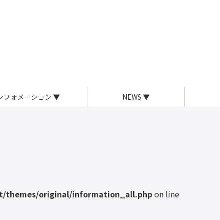
ンフォメーション
▼
NEWS
▼
/themes/original/information_all.php
on line