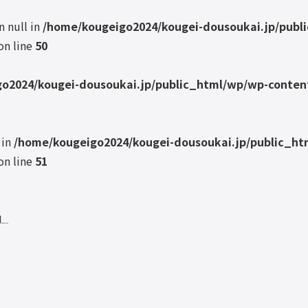
n null in
/home/kougeigo2024/kougei-dousoukai.jp/publ
on line
50
o2024/kougei-dousoukai.jp/public_html/wp/wp-content
 in
/home/kougeigo2024/kougei-dousoukai.jp/public_ht
on line
51
」