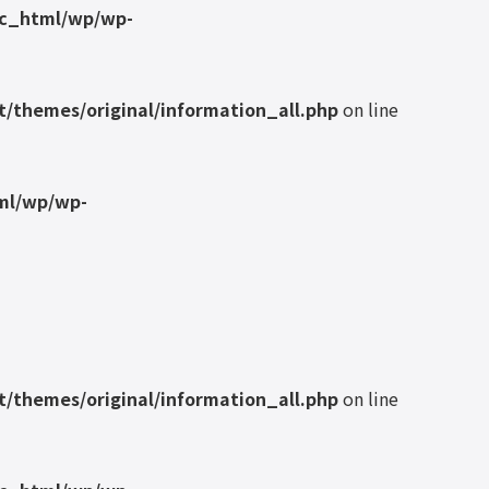
ic_html/wp/wp-
/themes/original/information_all.php
on line
ml/wp/wp-
/themes/original/information_all.php
on line