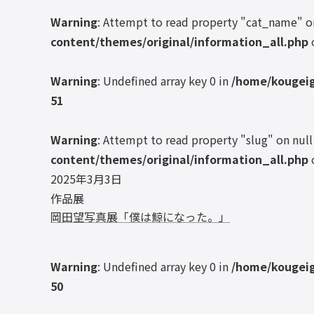
Warning
: Attempt to read property "cat_name" o
content/themes/original/information_all.php
Warning
: Undefined array key 0 in
/home/kougeig
51
Warning
: Attempt to read property "slug" on null
content/themes/original/information_all.php
2025年3月3日
作品展
岡田望写真展「僕は鯨になった。」
Warning
: Undefined array key 0 in
/home/kougeig
50