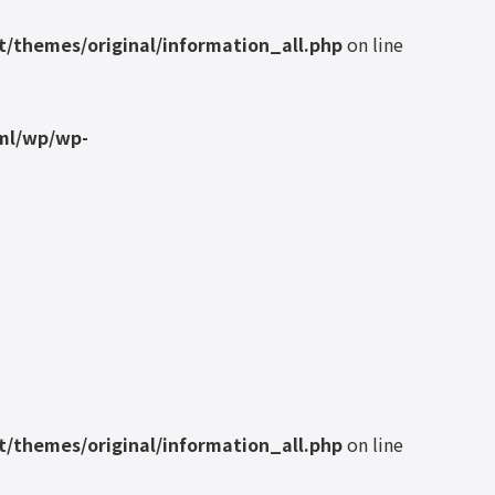
/themes/original/information_all.php
on line
ml/wp/wp-
/themes/original/information_all.php
on line