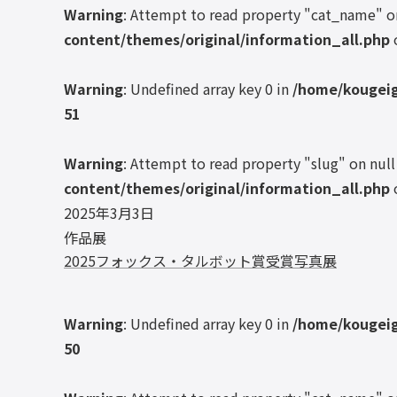
Warning
: Attempt to read property "cat_name" o
content/themes/original/information_all.php
Warning
: Undefined array key 0 in
/home/kougeig
51
Warning
: Attempt to read property "slug" on null
content/themes/original/information_all.php
2025年3月3日
作品展
2025フォックス・タルボット賞受賞写真展
Warning
: Undefined array key 0 in
/home/kougeig
50