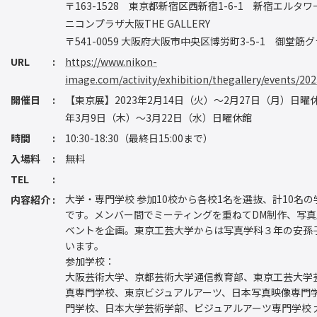
〒163-1528 東京都新宿区西新宿1-6-1 新宿エルタワ
ニコンプラザ大阪THE GALLERY
〒541-0059 大阪府大阪市中央区博労町3-5-1 御堂筋
URL
https://www.nikon-
image.com/activity/exhibition/thegallery/events/20
開催日
【東京展】2023年2月14日（火）〜2月27日（月）日曜
年3月9日（木）～3月22日（水）日曜休館
時間
10:30-18:30（最終日15:00まで）
入場料
無料
TEL
大学・専門学校 参加10校から各校1名を選抜、計10名
内容紹介
です。メンバー間でミーティングを重ねてDM制作、写
ベントを企画。東京工芸大学からは写真学科３年の安孫
います。
参加学校：
大阪芸術大学、京都芸術大学通信教育部、東京工芸大学
真専門学校、東京ビジュアルアーツ、日本写真映像専門
門学校、日本大学芸術学部、ビジュアルアーツ専門学校 