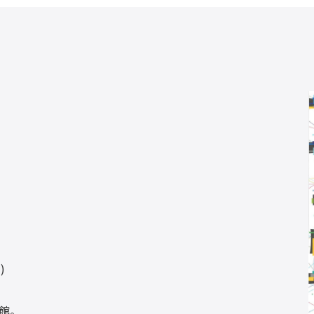
)
閉館。