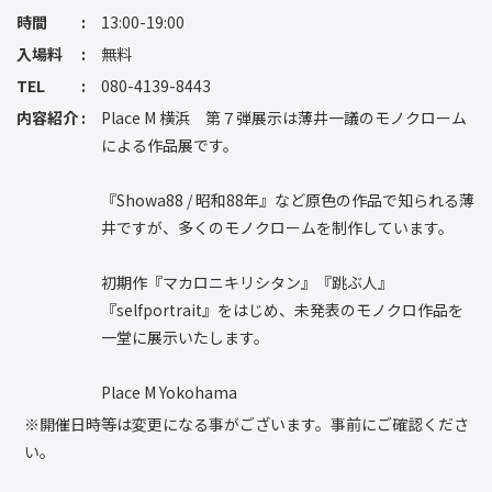
時間
13:00-19:00
入場料
無料
TEL
080-4139-8443
内容紹介
Place M 横浜 第７弾展示は薄井一議のモノクローム
による作品展です。
『Showa88 / 昭和88年』など原色の作品で知られる薄
井ですが、多くのモノクロームを制作しています。
初期作『マカロニキリシタン』『跳ぶ人』
『selfportrait』をはじめ、未発表のモノクロ作品を
一堂に展示いたします。
Place M Yokohama
※開催日時等は変更になる事がございます。事前にご確認くださ
い。