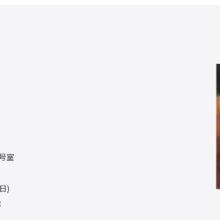
B号室
日)
廊