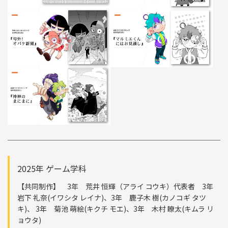
2025年 ゲーム学科
【共同制作】 3年 荒井 恒輝（アライ コウキ）代表者 3年
岩下 礼奈(イワシタ レイナ)、3年 鹿子木 樹(カノコギ タツ
キ)、 3年 菊池 萌絵(キクチ モエ)、3年 木村 瞭太(キムラ リ
ョウタ)