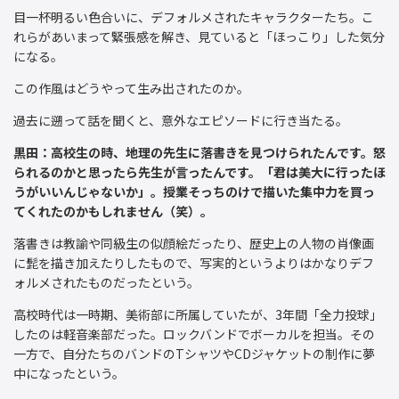
目一杯明るい色合いに、デフォルメされたキャラクターたち。こ
れらがあいまって緊張感を解き、見ていると「ほっこり」した気分
になる。
この作風はどうやって生み出されたのか。
過去に遡って話を聞くと、意外なエピソードに行き当たる。
黒田：高校生の時、地理の先生に落書きを見つけられたんです。怒
られるのかと思ったら先生が言ったんです。「君は美大に行ったほ
うがいいんじゃないか」。授業そっちのけで描いた集中力を買っ
てくれたのかもしれません（笑）。
落書きは教諭や同級生の似顔絵だったり、歴史上の人物の肖像画
に髭を描き加えたりしたもので、写実的というよりはかなりデフ
ォルメされたものだったという。
高校時代は一時期、美術部に所属していたが、3年間「全力投球」
したのは軽音楽部だった。ロックバンドでボーカルを担当。その
一方で、自分たちのバンドのTシャツやCDジャケットの制作に夢
中になったという。