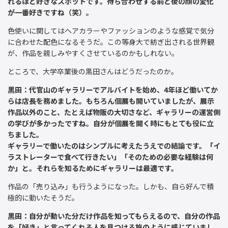
れるほど好きなスポットです。待ち合わせする前と後の顔の変化
が一番好きですね（笑）。
色使いに関してはヘアカラーやファッションのような感覚で気分
に合わせた配色になるそうだ。この等身大で紡ぎ出される世界観
が、作品を親しみやすくさせているのかもしれない。
ところで、大学卒業後の黒田さんはどうだったのか。
黒田：代官山のギャラリーでアルバイトを始め、4年ほど働いてか
らは店長を務めました。もちろん個展も開いていましたが、展示
作品以外のこと、たとえば物販の大切さなど、ギャラリーの運営側
の学びが多かったですね。自分が個展を開く時にもとても役に立
ちました。
ギャラリーで働いたのはシンプルに考えたうえでの結論です。「イ
ラストレーターで食べて行きたい」「そのための必要な経験は何
か」と。それらを知るためにギャラリーは最適です。
作品の「売り込み」も行うようになった。しかも、自ら好んで積
極的に動いたそうだ。
黒田：自分が動いた分だけ作品を知ってもらえるので、自分の作品
を「好き」と言ってくれる人を見つける旅のように感じていまし