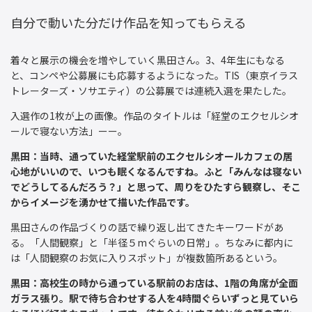
自分で動いた分だけ作品を知ってもらえる
着々と展示の機会を増やしていく黒田さん。3、4年生にもなる
と、コンペや公募展にも応募するようになった。TIS（東京イラス
トレーターズ・ソサエティ）の公募展では連続入選を果たした。
入選作の1枚が上の画像。作品のタイトルは「経堂のエクセルシオ
ールで寝ない方法」ーー。
黒田：当時、通っていた経堂駅前のエクセルシオールカフェの居
心地がいいので、いつも眠くなるんですね。ふと「みんなは寝ない
でどうしてるんだろう？」と思って、周りをひたすら観察し、そこ
からイメージを湧かせて描いた作品です。
黒田さんの作品づくりの話で繰り返し出てきたキーワードがあ
る。「人間観察」と「半径５mぐらいの日常」。ちなみに都内に
は「人間観察のお気に入りスポット」が複数箇所あるという。
黒田：高校生の時から通っている駅前のお店は、1階の角席が全面
ガラス張り。駅で待ち合わせする人を4時間ぐらいずっと見ていら