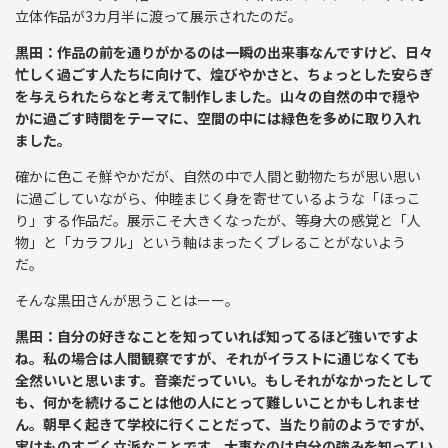
立体作品が3カ月半に渡って展示されたのだ。
黒田：作品の前を通りがかるのは一瞬の出来事なんですけど、日々
忙しく過ごす人たちに向けて、煌びやかさと、ちょっとした安らぎ
を与えられたらなと考えて制作しました。山々の自然の中で穏や
かに過ごす時間をテーマに、空間の中には緑色を多めに取り入れ
ました。
確かに色こそ鮮やかだが、自然の中で人間と動物たちが思い思い
に過ごしていながら、仲睦まじく身を寄せているような「ほっこ
り」する作品だ。展示こそ大きくなったが、等身大の感覚と「人
物」と「カラフル」という軸はまったくブレることがないよう
だ。
そんな黒田さんが思うことはーー。
黒田：自分の好きなことを知っていれば知ってるほど強いですよ
ね。私の場合は人間観察ですが、それがイラストに通じなくても
全然いいと思います。音楽だっていい。もしそれがなかったとして
も、何かを続けることは他の人にとって難しいことかもしれませ
ん。朝早く起きて学校に行くことだって、当たり前のようですが、
実はものすごく立派なことです。大事なのは自分の強みを知ってい