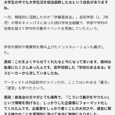
大学生の中でも大学生活を相当謳歌したなという自負があります
ね。
一方、積極的に活動したのが「学展委員会」。芸術学部（1、2年
次）が厚木キャンパスにあった頃の学友会組織で、学部や学科の
垣根を越えて学内外の展示イベントを実施していたという。
学校の廃材や廃棄物を積み上げたインスタレーションも展示し
た。
黒田：これをよくやらせてくれたなと今になって思います。廃材は
倉庫にたくさんあったんです。音声収録した「学校のあるある」を
スピーカーから流していましたね。
アーティストは作品制作がメインだが、ここではいわゆる「裏方」
「運営」も学べたという。
黒田：委員会の方々がとても優秀で、「こういう展示をやりたい」
という情報を投げると、しっかりした企画書にフォーマット化し
てくれたんです。企画書をしっかり書くことの大切さや、運営に関
する細かなことを実践的に学べて本当に勉強になりました。